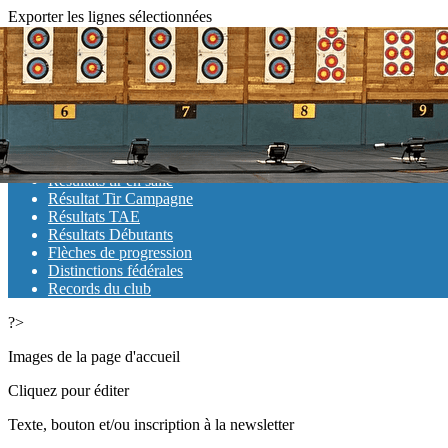
Exporter les lignes sélectionnées
Exporter toutes les colonnes
Exporter uniquement les colonnes affichées
Menu
<
>
Résultats tir en salle
Résultat Tir Campagne
Résultats TAE
Résultats Débutants
Flèches de progression
Distinctions fédérales
Records du club
?>
Images de la page d'accueil
Cliquez pour éditer
Texte, bouton et/ou inscription à la newsletter