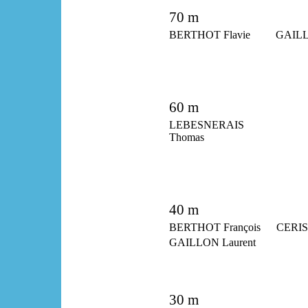
70 m
BERTHOT Flavie
GAILL
60 m
LEBESNERAIS
Thomas
40 m
BERTHOT François
CERISI
GAILLON Laurent
30 m