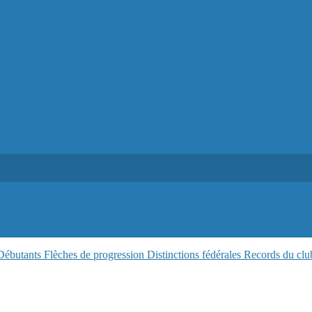
 Débutants
Flèches de progression
Distinctions fédérales
Records du clu