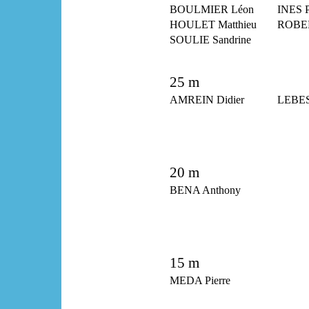
BOULMIER Léon
INES P
HOULET Matthieu
ROBER
SOULIE Sandrine
25 m
AMREIN Didier
LEBE
20 m
BENA Anthony
15 m
MEDA Pierre